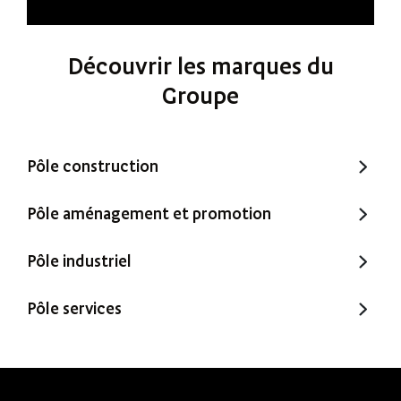
Découvrir les marques du
Groupe
Pôle construction
Trecobat
Pôle aménagement et promotion
Trecobois
Amenatys
Pôle industriel
Extenbois
Ty Cocon
Murébois
Pôle services
Mureno
Office Santé – Marque partenaire
POBI
Nestor Ma Maison et Moi
Nestorwatt