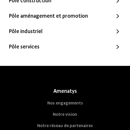
Pôle construction
Trecobat
Pôle aménagement et promotion
Trecobois
Amenatys
Pôle industriel
Extenbois
Ty Cocon
Murébois
Pôle services
Mureno
Office Santé – Marque partenaire
POBI
Nestor Ma Maison et Moi
Nestorwatt
Amenatys
Nos engagements
Notre vision
Notre réseau de partenaires