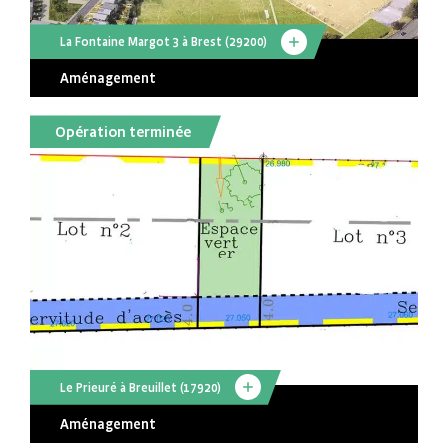
La Fontaine Margot 3 à Brest (29200)
Aménagement
Opération terminée
Le Prieuré à Breuillet (17920)
Aménagement