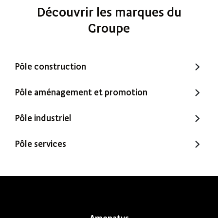
Découvrir les marques du
Groupe
Pôle construction
Trecobat
Pôle aménagement et promotion
Trecobois
Amenatys
Pôle industriel
Extenbois
Ty Cocon
Murébois
Pôle services
Mureno
Office Santé – Marque partenaire
POBI
Nestor Ma Maison et Moi
Nestorwatt