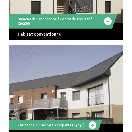
Hameau de Landellenoc à Locmaria-Plouzané
(29280)
Habitat conventionné
Résidence du Douvez à Guipavas (29490)