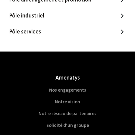
Trecobois
Amenatys
Pôle industriel
Extenbois
Ty Cocon
Murébois
Pôle services
Mureno
Office Santé – Marque partenaire
POBI
Nestor Ma Maison et Moi
Nestorwatt
Amenatys
Nos engagements
Notre vision
Notre réseau de partenaires
Solidité d’un groupe