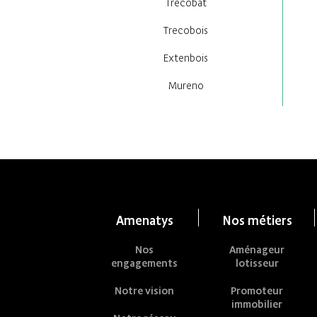
Trecobat
Trecobois
Extenbois
Mureno
Amenatys
Nos métiers
Nos
Aménageur
engagements
lotisseur
Notre vision
Promoteur
immobilier