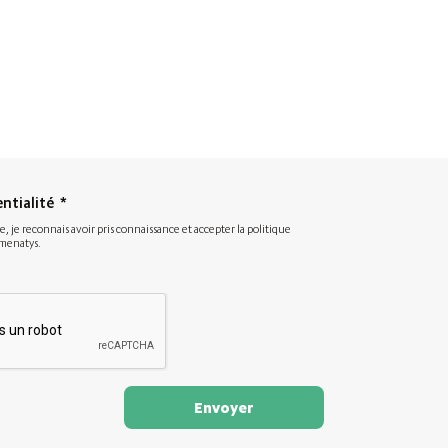
entialité
*
e, je reconnais avoir pris connaissance et accepter la politique
Amenatys.
Envoyer