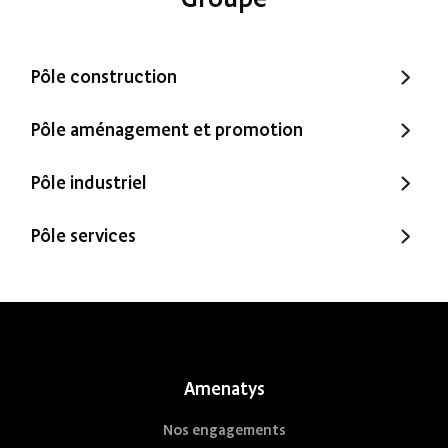
Pôle construction
Trecobat
Pôle aménagement et promotion
Trecobois
Amenatys
Pôle industriel
Extenbois
Ty Cocon
Murébois
Pôle services
Mureno
Office Santé – Marque partenaire
POBI
Nestor Ma Maison et Moi
Nestorwatt
Amenatys
Nos engagements