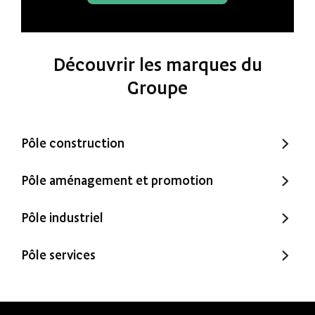
Découvrir les marques du
Groupe
Pôle construction
Trecobat
Pôle aménagement et promotion
Trecobois
Amenatys
Pôle industriel
Extenbois
Ty Cocon
Murébois
Pôle services
Mureno
Office Santé – Marque partenaire
POBI
Nestor Ma Maison et Moi
Nestorwatt