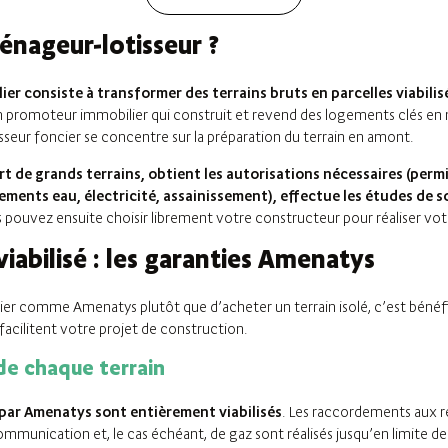
énageur-lotisseur ?
er consiste à transformer des terrains bruts en parcelles viabilisé
n promoteur immobilier qui construit et revend des logements clés en 
tisseur foncier se concentre sur la préparation du terrain en amont.
de grands terrains, obtient les autorisations nécessaires (permis
ements eau, électricité, assainissement), effectue les études de so
s pouvez ensuite choisir librement votre constructeur pour réaliser votr
viabilisé : les garanties Amenatys
lier comme Amenatys plutôt que d’acheter un terrain isolé, c’est bénéfic
facilitent votre projet de construction.
de chaque terrain
 par Amenatys sont entièrement viabilisés
. Les raccordements aux ré
ommunication et, le cas échéant, de gaz sont réalisés jusqu’en limite de