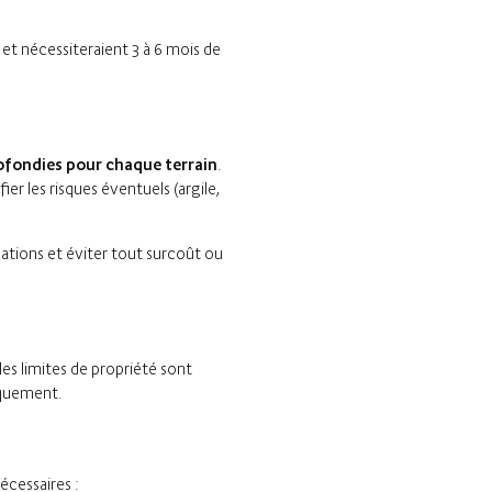
 et nécessiteraient 3 à 6 mois de
ofondies pour chaque terrain
.
er les risques éventuels (argile,
ations et éviter tout surcoût ou
les limites de propriété sont
diquement.
écessaires :