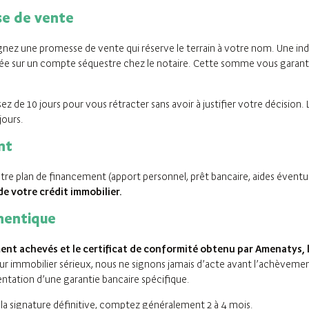
se de vente
ignez une promesse de vente qui réserve le terrain à votre nom. Une i
 sur un compte séquestre chez le notaire. Cette somme vous garantit l
ez de 10 jours pour vous rétracter sans avoir à justifier votre décision.
jours.
nt
tre plan de financement (apport personnel, prêt bancaire, aides éventue
e votre crédit immobilier.
thentique
nt achevés et le certificat de conformité obtenu par Amenatys, l’
seur immobilier sérieux, nous ne signons jamais d’acte avant l’achève
entation d’une garantie bancaire spécifique.
 la signature définitive, comptez généralement 2 à 4 mois.