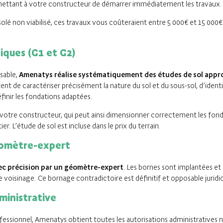
ermettant à votre constructeur de démarrer immédiatement les travaux.
 isolé non viabilisé, ces travaux vous coûteraient entre 5 000€ et 15 000€
iques (G1 et G2)
nsable,
Amenatys réalise systématiquement des études de sol appr
de caractériser précisément la nature du sol et du sous-sol, d’identifi
finir les fondations adaptées.
votre constructeur, qui peut ainsi dimensionner correctement les fond
r. L’étude de sol est incluse dans le prix du terrain.
éomètre-expert
vec précision par un géomètre-expert
. Les bornes sont implantées et 
de voisinage. Ce bornage contradictoire est définitif et opposable juri
ministrative
essionnel, Amenatys obtient toutes les autorisations administratives n