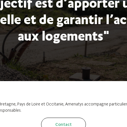
jectif est d’apporter 
lle et de garantir l’ac
aux logements"
retagne, Pays de Loire et Occitanie, Amenatys accompagne particuliers
responsables.
Contact