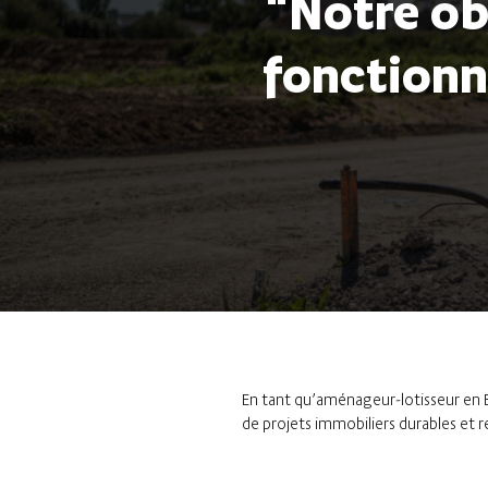
"Notre ob
fonctionne
En tant qu’aménageur-lotisseur en B
de projets immobiliers durables et 