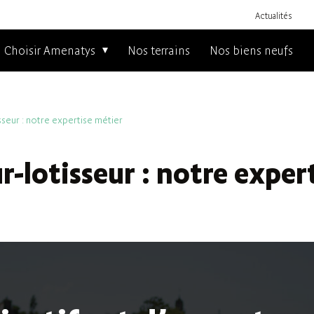
Actualités
Choisir Amenatys
Nos terrains
Nos biens neufs
seur : notre expertise métier
lotisseur : notre exper