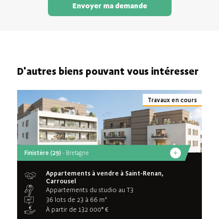
Envoyer ma demande
D'autres biens pouvant vous intéresser
Travaux en cours
Finistère (29)
- Bretagne
Appartements à vendre à Saint-Renan,
Carrousel
Appartements du studio au T3
36 lots de 23 à 66 m²
À partir de 132 000* €