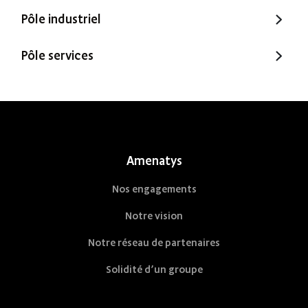
Trecobois
Amenatys
Pôle industriel
Extenbois
Ty Cocon
Murébois
Pôle services
Mureno
Office Santé – Marque partenaire
POBI
Nestor Ma Maison et Moi
Nestorwatt
Amenatys
Nos engagements
Notre vision
Notre réseau de partenaires
Solidité d’un groupe