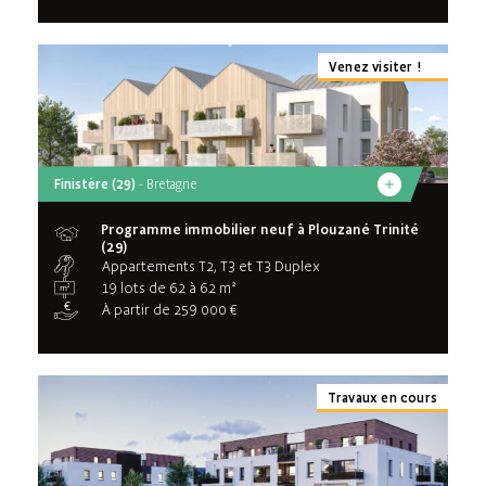
Venez visiter !
Finistère (29)
- Bretagne
Programme immobilier neuf à Plouzané Trinité
(29)
Appartements T2, T3 et T3 Duplex
19 lots de 62 à 62 m²
À partir de 259 000 €
Travaux en cours