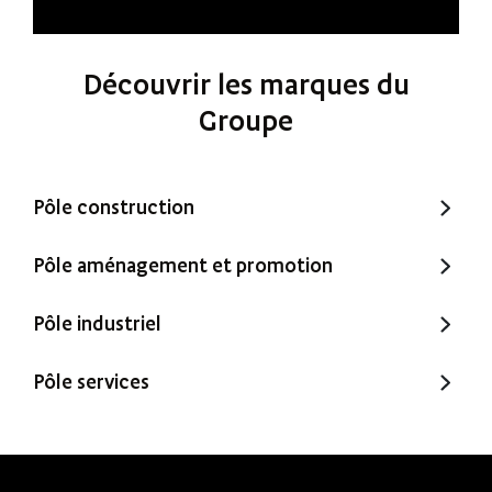
Découvrir les marques du
Groupe
Pôle construction
Trecobat
Pôle aménagement et promotion
Trecobois
Amenatys
Pôle industriel
Extenbois
Ty Cocon
Murébois
Pôle services
Mureno
Office Santé – Marque partenaire
POBI
Nestor Ma Maison et Moi
Nestorwatt