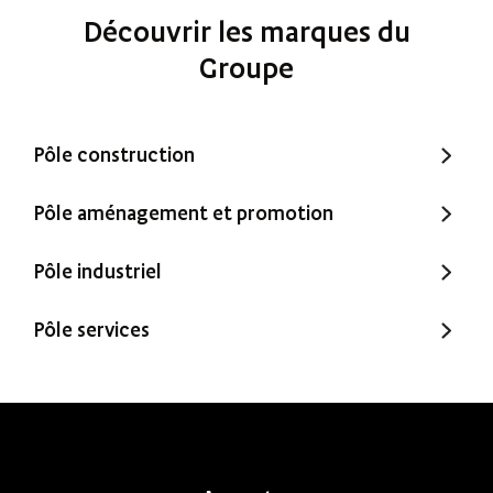
Découvrir les marques du
Groupe
Pôle construction
Trecobat
Pôle aménagement et promotion
Trecobois
Amenatys
Pôle industriel
Extenbois
Ty Cocon
Murébois
Pôle services
Mureno
Office Santé – Marque partenaire
POBI
Nestor Ma Maison et Moi
Nestorwatt