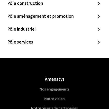
Pôle construction
Trecobat
Pôle aménagement et promotion
Trecobois
Amenatys
Pôle industriel
Extenbois
Ty Cocon
Murébois
Pôle services
Mureno
Office Santé – Marque partenaire
POBI
Nestor Ma Maison et Moi
Nestorwatt
Amenatys
Nos engagements
Notre vision
Notre réseau de partenaires