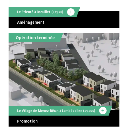
Le Prieuré à Breuillet (17920)
Aménagement
Opération terminée
Le Village de Menez-Bihan à Lambézellec (29200)
Promotion