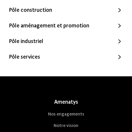
Pôle construction
Trecobat
Pôle aménagement et promotion
Trecobois
Amenatys
Pôle industriel
Extenbois
Ty Cocon
Murébois
Pôle services
Mureno
Office Santé – Marque partenaire
POBI
Nestor Ma Maison et Moi
Nestorwatt
Amenatys
Nos engagements
Notre vision