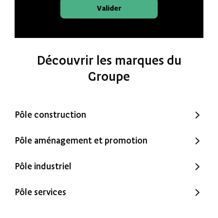
Valider
Découvrir les marques du
Groupe
Pôle construction
Trecobat
Pôle aménagement et promotion
Trecobois
Amenatys
Pôle industriel
Extenbois
Ty Cocon
Murébois
Pôle services
Mureno
Office Santé – Marque partenaire
POBI
Nestor Ma Maison et Moi