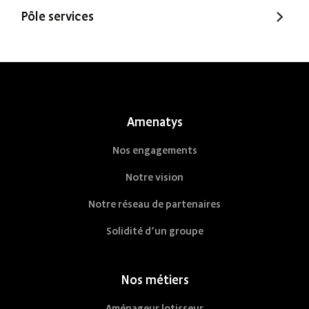
Murébois
Pôle services
Mureno
Office Santé – Marque partenaire
POBI
Nestor Ma Maison et Moi
Nestorwatt
Amenatys
Nos engagements
Notre vision
Notre réseau de partenaires
Solidité d’un groupe
Nos métiers
Aménageur lotisseur