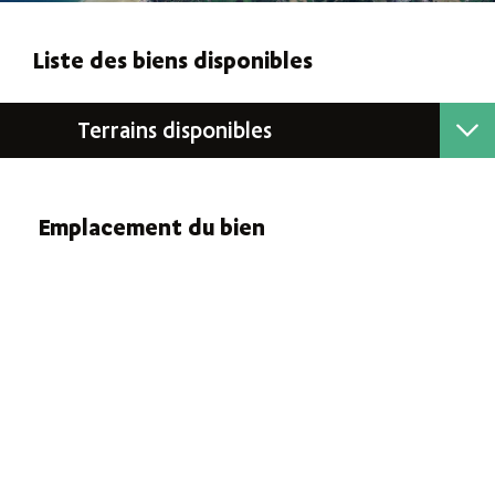
Liste des biens disponibles
Terrains disponibles
N° Lot
Lot n°6
Lot n°7
Surface
956m²
864m²
Emplacement du bien
Annexe
NC
NC
Prix TTC
NC€
NC€
Statut
Disponible
Disponible
Plan PDF
Télécharger
Télécharger