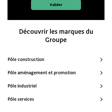
Valider
Découvrir les marques du
Groupe
Pôle construction
Trecobat
Pôle aménagement et promotion
Trecobois
Amenatys
Pôle industriel
Extenbois
Ty Cocon
Murébois
Pôle services
Mureno
Office Santé – Marque partenaire
POBI
Nestor Ma Maison et Moi