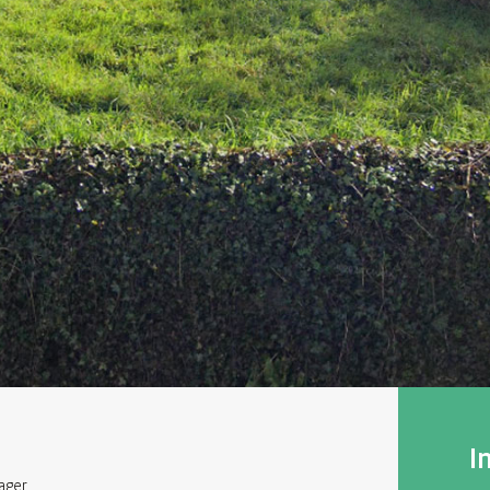
I
ager