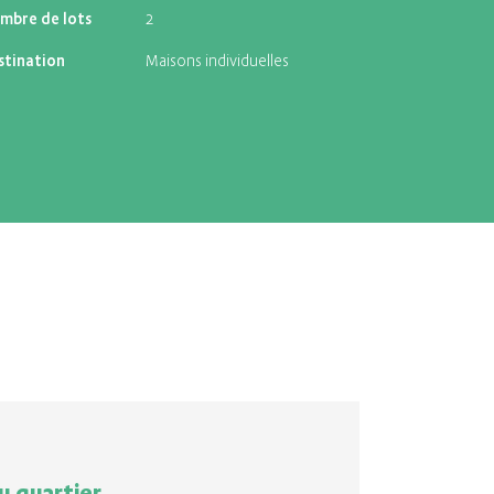
mbre de lots
2
stination
Maisons individuelles
u quartier