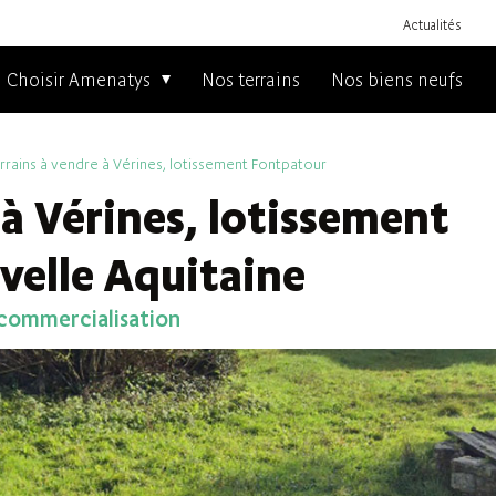
Actualités
Choisir Amenatys
Nos terrains
Nos biens neufs
rrains à vendre à Vérines, lotissement Fontpatour
 à Vérines, lotissement
velle Aquitaine
 commercialisation