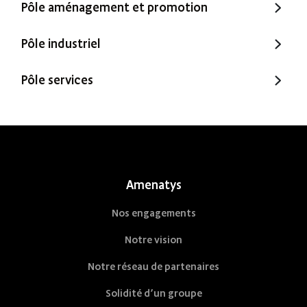
Pôle aménagement et promotion
Trecobois
Amenatys
Pôle industriel
Extenbois
Ty Cocon
Murébois
Pôle services
Mureno
Office Santé – Marque partenaire
POBI
Nestor Ma Maison et Moi
Nestorwatt
Amenatys
Nos engagements
Notre vision
Notre réseau de partenaires
Solidité d’un groupe