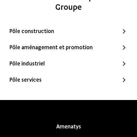
Groupe
Pôle construction
Trecobat
Pôle aménagement et promotion
Trecobois
Amenatys
Pôle industriel
Extenbois
Ty Cocon
Murébois
Pôle services
Mureno
Office Santé – Marque partenaire
POBI
Nestor Ma Maison et Moi
Nestorwatt
Amenatys