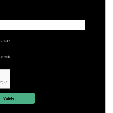
recobat *
d'e-mails
Valider