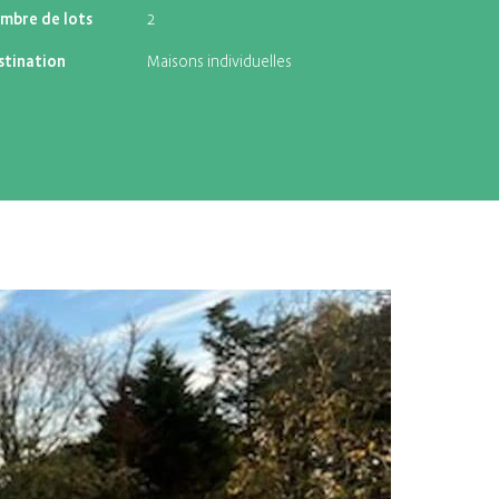
mbre de lots
2
stination
Maisons individuelles