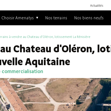
Actualités
Choisir Amenatys
Nos terrains
Nos biens neufs
rrains à vendre au Chateau d'Oléron, lotissement La Rénisière
 au Chateau d'Oléron, lo
uvelle Aquitaine
e commercialisation