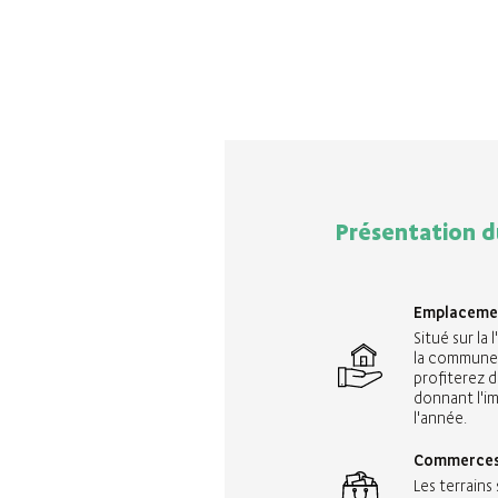
Présentation d
Emplaceme
Situé sur la 
la commune 
profiterez 
donnant l'i
l'année.
Commerce
Les terrains