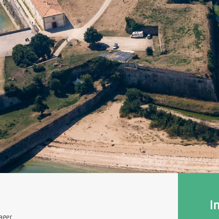
I
ager