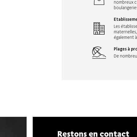
nombreux co
boulangeries,
Etablisseme
Les établiss
maternelles,
également à 
Plages à pr
De nombreuse
Restons en contact