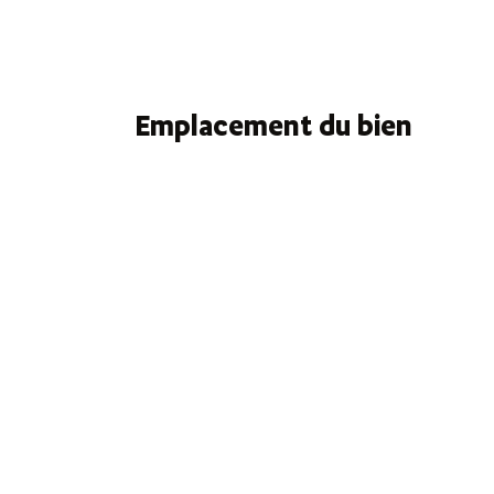
N° Lot
Surface
A
1
425m²
0
3
435m²
0
Emplacement du bien
4
625m²
0
7
470m²
0