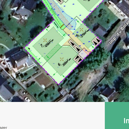
I
ager