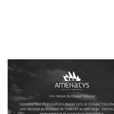
Une marque du Groupe Trecobat
Constructeur d'innovations depuis 1972, le Groupe Trecoba
une réponse au domaine de l’HABITAT au sens large : constr
aménagement et promotion immobilière.