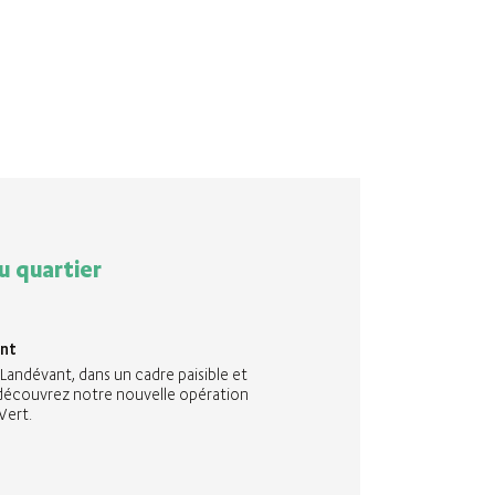
Plan PDF
e
Contactez-nous
e
Contactez-nous
e
Contactez-nous
e
Contactez-nous
u quartier
nt
Landévant, dans un cadre paisible et
découvrez notre nouvelle opération
Vert.