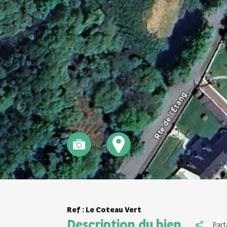
Ref : Le Coteau Vert
Description du bien
Part