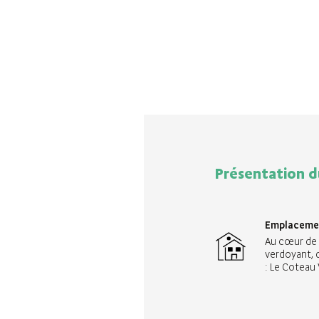
nnexe
Prix TTC
Statut
98000€
Disponibl
99000€
Disponibl
139000€
Disponibl
109000€
Disponibl
Présentation d
Emplaceme
Au cœur de 
verdoyant, 
: Le Coteau 