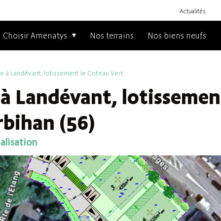
Actualités
Choisir Amenatys
Nos terrains
Nos biens neufs
re à Landévant, lotissement le Coteau Vert
 à Landévant, lotissemen
rbihan (56)
lisation