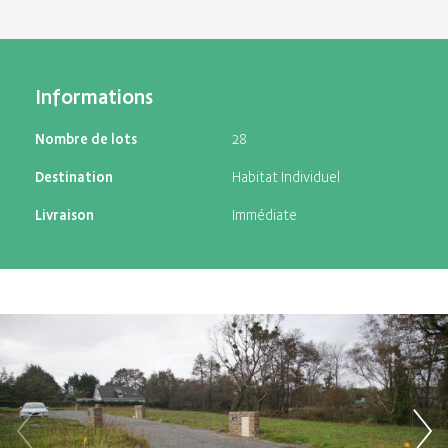
Informations
Nombre de lots
28
Destination
Habitat Individuel
Livraison
Immédiate