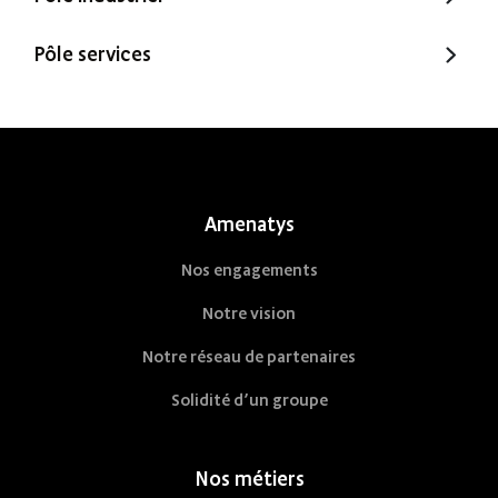
Extenbois
Ty Cocon
Murébois
Pôle services
Mureno
Office Santé – Marque partenaire
POBI
Nestor Ma Maison et Moi
Nestorwatt
Amenatys
Nos engagements
Notre vision
Notre réseau de partenaires
Solidité d’un groupe
Nos métiers