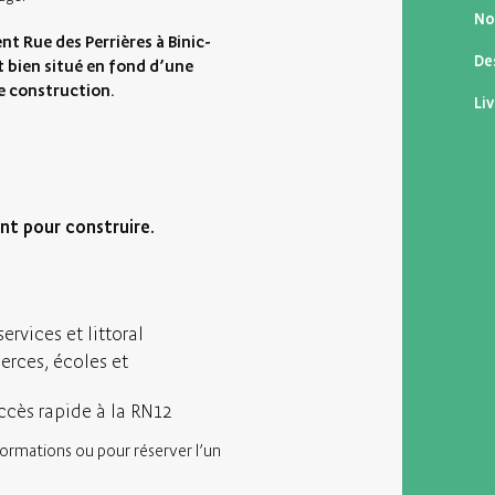
No
nt Rue des Perrières à Binic-
De
t bien situé en fond d’une
de construction.
Li
t pour construire.
ervices et littoral
ces, écoles et
ccès rapide à la RN12
formations ou pour réserver l’un