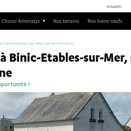
Actualités
Choisir Amenatys
Nos terrains
Nos biens neufs
e à Binic-Etables-sur-Mer, rue des Perrières
 à Binic-Etables-sur-Mer,
gne
portunité !