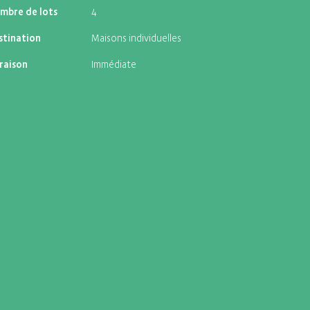
mbre de lots
4
stination
Maisons individuelles
vraison
Immédiate