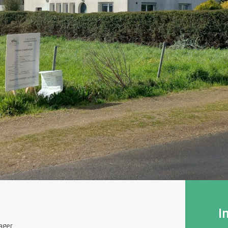
I
ager