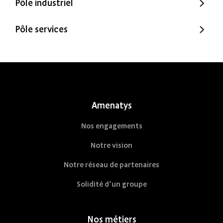
Pôle industriel
Extenbois
Ty Cocon
Murébois
Pôle services
Mureno
Office Santé – Marque partenaire
POBI
Nestor Ma Maison et Moi
Nestorwatt
Amenatys
Nos engagements
Notre vision
Notre réseau de partenaires
Solidité d’un groupe
Nos métiers