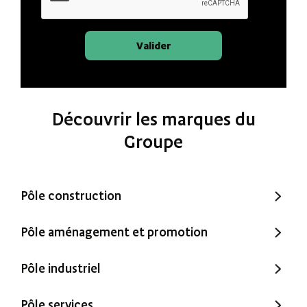
Valider
Découvrir les marques du
Groupe
Pôle construction
Trecobat
Pôle aménagement et promotion
Trecobois
Amenatys
Pôle industriel
Extenbois
Ty Cocon
Murébois
Pôle services
Mureno