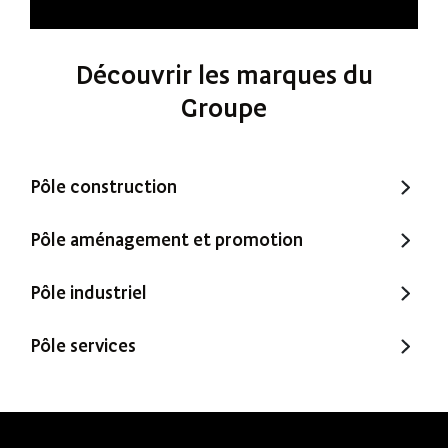
Découvrir les marques du
Groupe
Pôle construction
Trecobat
Pôle aménagement et promotion
Trecobois
Amenatys
Pôle industriel
Extenbois
Ty Cocon
Murébois
Pôle services
Mureno
Office Santé – Marque partenaire
POBI
Nestor Ma Maison et Moi
Nestorwatt