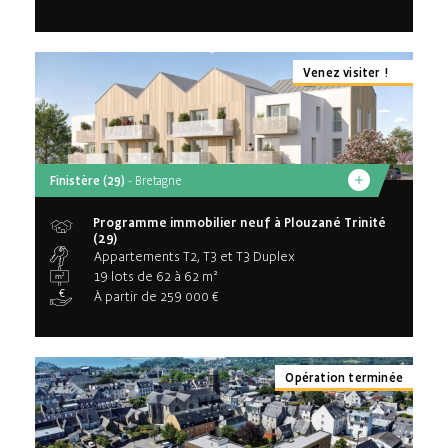
Venez visiter !
Finistère (29)
- Bretagne
Programme immobilier neuf à Plouzané Trinité
(29)
Appartements T2, T3 et T3 Duplex
19 lots de 62 à 62 m²
À partir de 259 000 €
Opération terminée