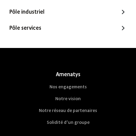
Trecobois
Amenatys
Pôle industriel
Extenbois
Ty Cocon
Murébois
Pôle services
Mureno
Office Santé – Marque partenaire
POBI
Nestor Ma Maison et Moi
Nestorwatt
Amenatys
Nos engagements
Notre vision
Notre réseau de partenaires
Solidité d’un groupe